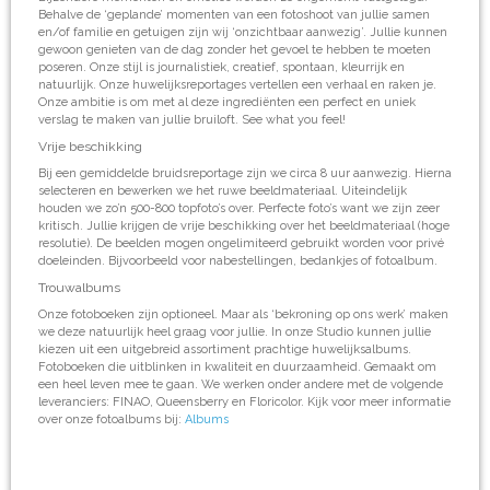
Behalve de ‘geplande’ momenten van een fotoshoot van jullie samen
en/of familie en getuigen zijn wij ‘onzichtbaar aanwezig’. Jullie kunnen
gewoon genieten van de dag zonder het gevoel te hebben te moeten
poseren. Onze stijl is journalistiek, creatief, spontaan, kleurrijk en
natuurlijk. Onze huwelijksreportages vertellen een verhaal en raken je.
Onze ambitie is om met al deze ingrediënten een perfect en uniek
verslag te maken van jullie bruiloft. See what you feel!
Vrije beschikking
Bij een gemiddelde bruidsreportage zijn we circa 8 uur aanwezig. Hierna
selecteren en bewerken we het ruwe beeldmateriaal. Uiteindelijk
houden we zo’n 500-800 topfoto’s over. Perfecte foto’s want we zijn zeer
kritisch. Jullie krijgen de vrije beschikking over het beeldmateriaal (hoge
resolutie). De beelden mogen ongelimiteerd gebruikt worden voor privé
doeleinden. Bijvoorbeeld voor nabestellingen, bedankjes of fotoalbum.
Trouwalbums
Onze fotoboeken zijn optioneel. Maar als ‘bekroning op ons werk’ maken
we deze natuurlijk heel graag voor jullie. In onze Studio kunnen jullie
kiezen uit een uitgebreid assortiment prachtige huwelijksalbums.
Fotoboeken die uitblinken in kwaliteit en duurzaamheid. Gemaakt om
een heel leven mee te gaan. We werken onder andere met de volgende
leveranciers: FINAO, Queensberry en Floricolor. Kijk voor meer informatie
over onze fotoalbums bij:
Albums